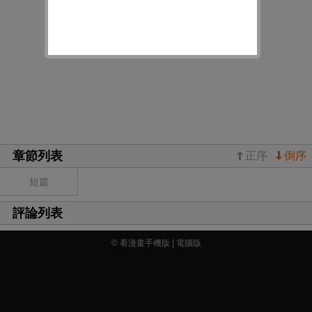
章節列表
正序
倒序
短篇
評論列表
© 看漫畫手機版 |
電腦版