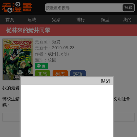
首頁
連載
完結
排行
類型
我的
從林來的鯖井同學
更新至：
短篇
更新于：
2019-05-23
作者：
成田しがお
類別：
校園
閱讀
列表
評論
完結
關閉
我的最愛：
轉校生鯖井同學,從小就生活在叢林里,來到都市的她,能適應文明社會
嗎?
更多