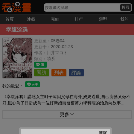
首頁
連載
完結
排行
類型
我的
幸腹涂鴉
更新至：
05卷04
更新于：
2020-02-23
作者：
川井マコト
類別：
萌系
閱讀
列表
評論
連載
我的最愛：
《幸腹涂鴉》講述女主町子涼因父母在海外,奶奶過世,自己廚藝又做不
好,鐵心為了日后成為一位好新娘而發奮努力學料理的治愈向故事....
更多
關閉