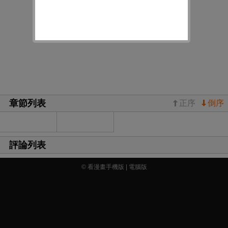
章節列表
正序
倒序
評論列表
© 看漫畫手機版 |
電腦版