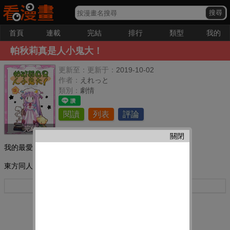
首頁
連載
完結
排行
類型
我的
帕秋莉真是人小鬼大！
更新至：
更新于：
2019-10-02
作者：
えれっと
類別：
劇情
閱讀
列表
評論
完結
關閉
我的最愛：
東方同人漫畫
更多