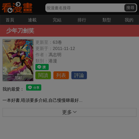
首頁
連載
完結
排行
類型
我的
少年刀劍笑
更新至：
63卷
更新于：
2011-11-12
作者：
馮志明
類別：
港漫
閱讀
列表
評論
完結
我的最愛：
一本好書,唔須要多介紹,自己慢慢睇最好...
更多