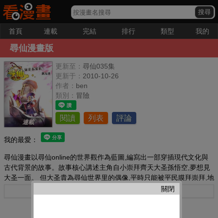
首頁
連載
完結
排行
類型
我的
尋仙漫畫版
更新至：
尋仙035集
更新于：
2010-10-26
作者：
ben
類別：
冒險
閱讀
列表
評論
連載
我的最愛：
尋仙漫畫以尋仙online的世界觀作為藍圖,編寫出一部穿插現代文化與
古代背景的故事。故事核心講述主角自小崇拜齊天大圣孫悟空,夢想見
大圣一面。 但大圣貴為尋仙世界里的偶像,平時只能被平民膜拜崇拜,地
位相當于現在的周董。有怎會那么容易讓主角給見著呢？ 這部以尋找
關閉
更多
周杰倫！啊不,尋找孫悟空為題的尋仙漫畫,將帶你回到當時熱衷于尋仙
的年代的黑暗期。