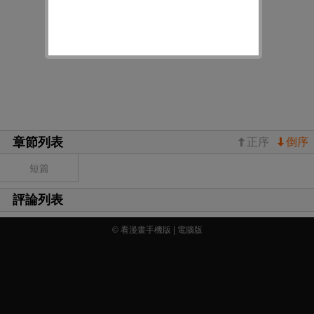
章節列表
正序
倒序
短篇
評論列表
© 看漫畫手機版 |
電腦版