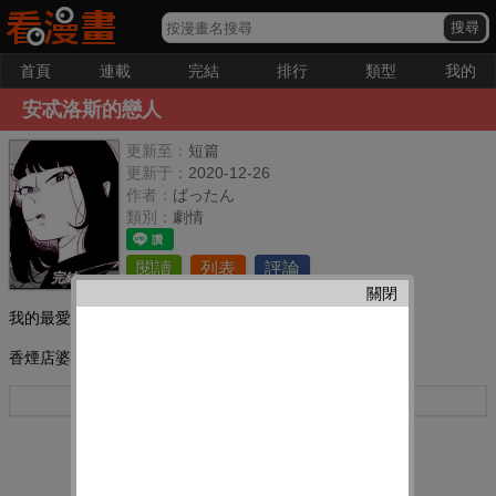
首頁
連載
完結
排行
類型
我的
安忒洛斯的戀人
更新至：
短篇
更新于：
2020-12-26
作者：
ばったん
類別：
劇情
閱讀
列表
評論
完結
關閉
我的最愛：
香煙店婆婆和年輕女子的邂逅與過去的往事。
更多