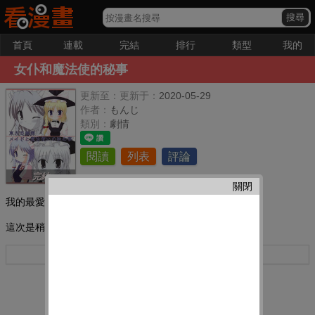
首頁
連載
完結
排行
類型
我的
女仆和魔法使的秘事
更新至：
更新于：
2020-05-29
作者：
もんじ
類別：
劇情
閱讀
列表
評論
完結
關閉
我的最愛：
這次是稍微有點H風味的漫畫。
更多