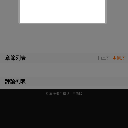
章節列表
正序
倒序
評論列表
© 看漫畫手機版 |
電腦版