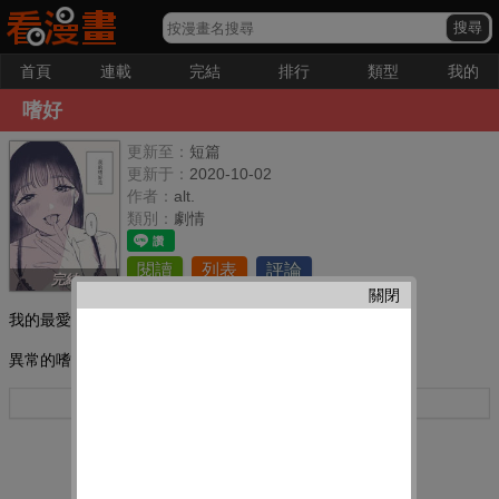
首頁
連載
完結
排行
類型
我的
嗜好
更新至：
短篇
更新于：
2020-10-02
作者：
alt.
類別：
劇情
閱讀
列表
評論
完結
關閉
我的最愛：
異常的嗜好
更多