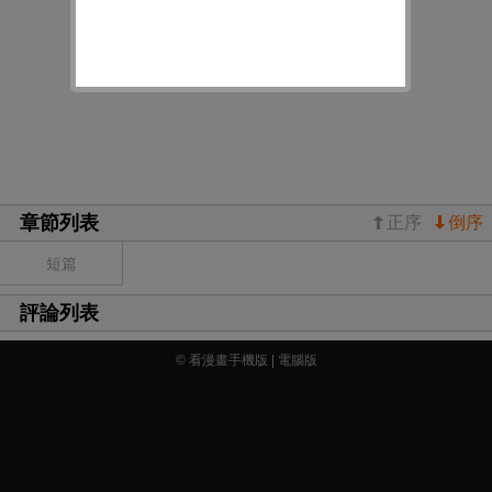
章節列表
正序
倒序
短篇
評論列表
© 看漫畫手機版 |
電腦版