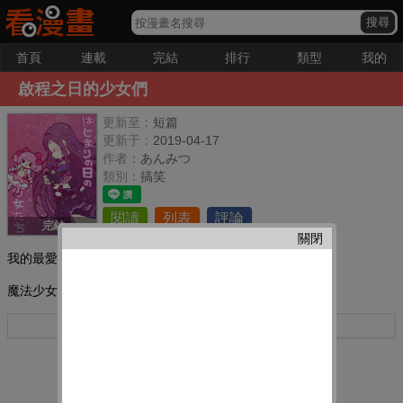
首頁
連載
完結
排行
類型
我的
啟程之日的少女們
更新至：
短篇
更新于：
2019-04-17
作者：
あんみつ
類別：
搞笑
閱讀
列表
評論
完結
關閉
我的最愛：
魔法少女們的異色物語
更多