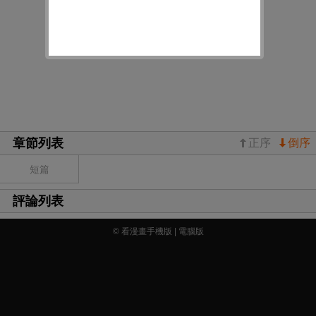
章節列表
正序
倒序
短篇
評論列表
© 看漫畫手機版 |
電腦版