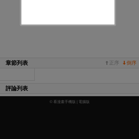
章節列表
正序
倒序
評論列表
© 看漫畫手機版 |
電腦版