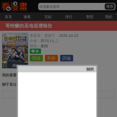
首頁
連載
完結
排行
類型
我的
哥特蘭的圣地巡禮報告
更新至：
更新于：
2020-10-22
作者：
田川げんご
類別：
劇情
閱讀
列表
評論
完結
關閉
我的最愛：
關于某位作死作者的哥特蘭圣地巡禮報告
更多