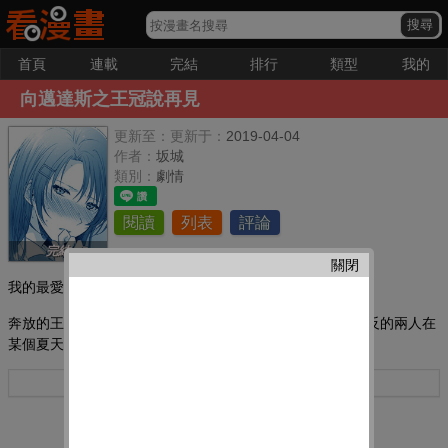
首頁
連載
完結
排行
類型
我的
向邁達斯之王冠說再見
更新至：
更新于：
2019-04-04
作者：
坂城
類別：
劇情
閱讀
列表
評論
完結
關閉
我的最愛：
奔放的王子系女生・凜王,與耿直的風紀委員長・梢,截然相反的兩人在
某個夏天發生的故事
更多