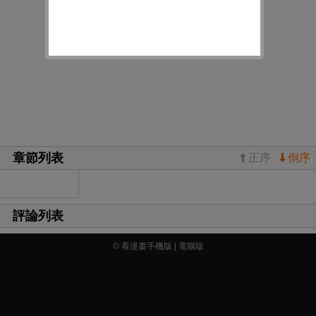
章節列表
正序
倒序
評論列表
© 看漫畫手機版 |
電腦版