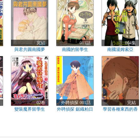
完結
011話
004集
與君共圓南國夢
南國的留學生
南國湯姆索亞
02卷
外聘偵探 001話
完結
變裝魔界留學生
外聘偵探 鋸織粕日
學習各種東西的香
郎系列 密室的留學
港留學生凱西醬和
生
教她各種東西（?）
的山田前輩