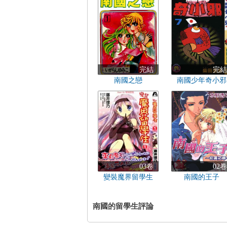
完結
完結
南國之戀
南國少年奇小邪
03卷
02卷
變裝魔界留學生
南國的王子
南國的留學生評論