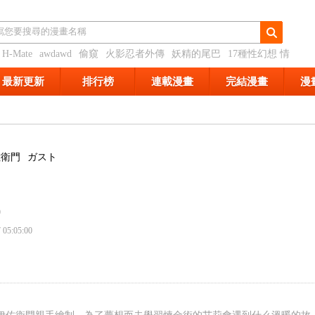
H-Mate
awdawd
偷窺
火影忍者外傳
妖精的尾巴
17種性幻想 情
最新更新
排行榜
連載漫畫
完結漫畫
漫
佐衛門
ガスト
9
 05:05:00