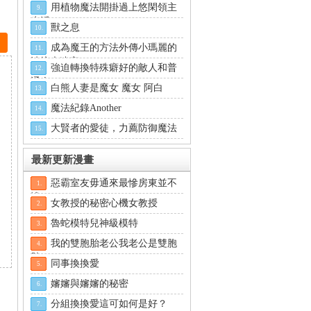
用植物魔法開掛過上悠閑領主
9.
生活
獸之息
10.
成為魔王的方法外傳小瑪麗的
11.
沙坑大迷宮
強迫轉換特殊癖好的敵人和普
12.
通人
白熊人妻是魔女 魔女 阿白
13.
魔法紀錄Another
14.
大賢者的愛徒，力薦防御魔法
15.
最新更新漫畫
惡霸室友毋通來最慘房東並不
1.
慘
女教授的秘密心機女教授
2.
魯蛇模特兒神級模特
3.
我的雙胞胎老公我老公是雙胞
4.
胎
同事換換愛
5.
嬸嬸與嬸嬸的秘密
6.
分組換換愛這可如何是好？
7.