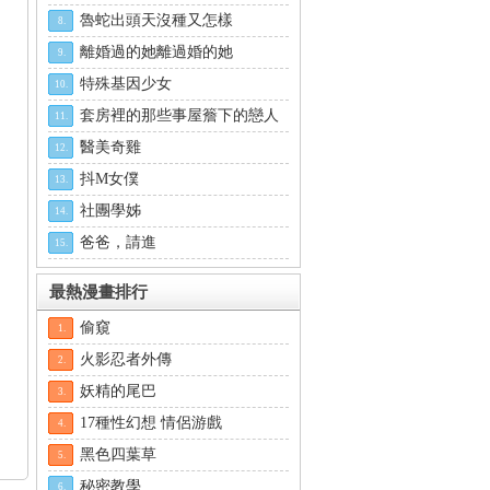
魯蛇出頭天沒種又怎樣
8.
離婚過的她離過婚的她
9.
特殊基因少女
10.
套房裡的那些事屋簷下的戀人
11.
醫美奇雞
12.
抖M女僕
13.
社團學姊
14.
爸爸，請進
15.
最熱漫畫排行
偷窺
1.
火影忍者外傳
2.
妖精的尾巴
3.
17種性幻想 情侶游戲
4.
黑色四葉草
5.
秘密教學
6.