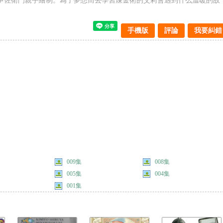
形伊佐衛門親手繪制。為了夢想而去學習煉金術的艾莉會遇到什么溫暖的故
手機版
評論
我要糾錯
009集
008集
005集
004集
001集