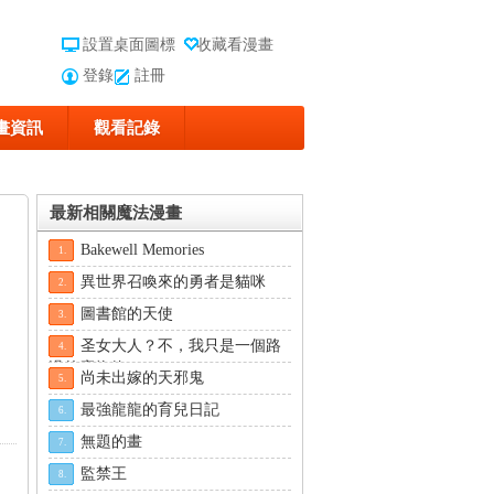
設置桌面圖標
收藏看漫畫
登錄
註冊
畫資訊
觀看記錄
最新相關魔法漫畫
Bakewell Memories
1.
異世界召喚來的勇者是貓咪
2.
圖書館的天使
3.
圣女大人？不，我只是一個路
4.
過的魔物使
尚未出嫁的天邪鬼
5.
最強龍龍的育兒日記
6.
無題的畫
7.
監禁王
8.