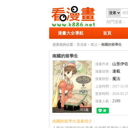
熱門漫畫：
侶游戲
漫畫大全導航
首頁
您當前的位置：
看漫畫
>
魔法
>
南國的留學生
南國的留學生
山形伊
漫畫作者：
連載
漫畫狀態：
魔法
漫畫類型：
上架時間：
2017-12-2
更新時間：
2018-03-27
2189
漫畫人氣：
011集
南國的留學生漫畫簡介：