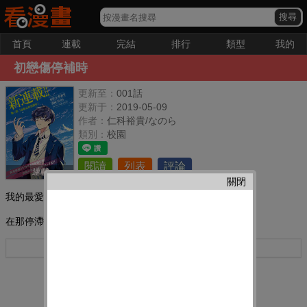
首頁
連載
完結
排行
類型
我的
初戀傷停補時
更新至：
001話
更新于：
2019-05-09
作者：
仁科裕貴/なのら
類別：
校園
閱讀
列表
評論
連載
關閉
我的最愛：
在那停滯的時間中,你我邂逅了
更多