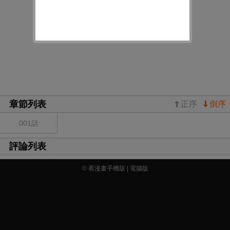
章節列表
正序
倒序
001話
評論列表
© 看漫畫手機版 |
電腦版