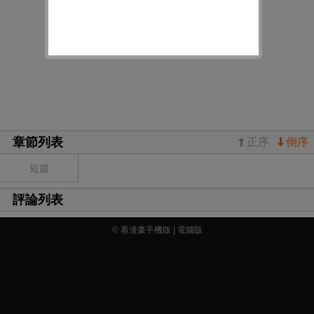
章節列表
正序
倒序
短篇
評論列表
© 看漫畫手機版 |
電腦版