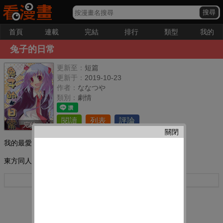
首頁
連載
完結
排行
類型
我的
兔子的日常
更新至：
短篇
更新于：
2019-10-23
作者：
ななつや
類別：
劇情
閱讀
列表
評論
完結
關閉
我的最愛：
東方同人漫畫,每頁都有兔耳朵喲！！
更多