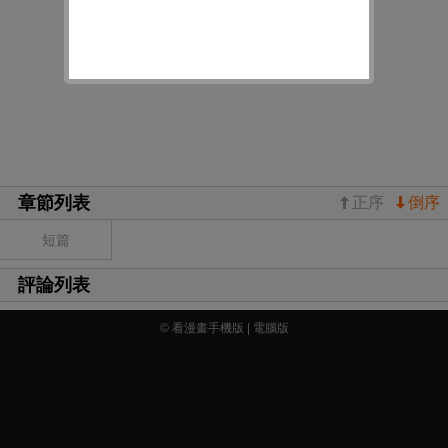
章節列表
正序
倒序
短篇
評論列表
© 看漫畫手機版 |
電腦版