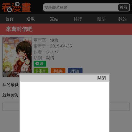
首頁
連載
完結
排行
類型
我的
來寫封信吧
更新至：
短篇
更新于：
2019-04-25
作者：
シノバ
類別：
親情
閱讀
列表
評論
完結
關閉
我的最愛：
就算紫沒有出場,仍然是結界組。
更多