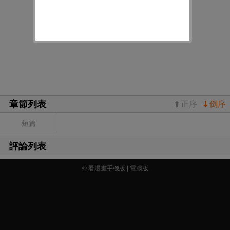
章節列表
正序
倒序
短篇
評論列表
© 看漫畫手機版 |
電腦版