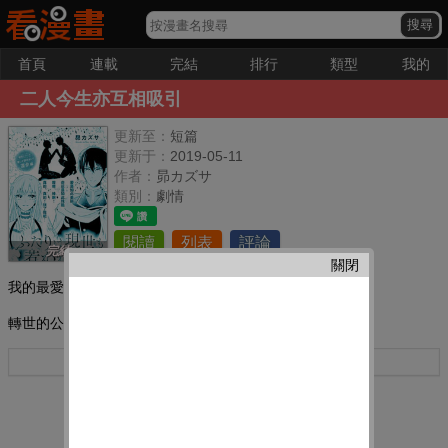
首頁
連載
完結
排行
類型
我的
二人今生亦互相吸引
更新至：
短篇
更新于：
2019-05-11
作者：
昴カズサ
類別：
劇情
閱讀
列表
評論
完結
關閉
我的最愛：
轉世的公主和騎士!今生會——!?
更多