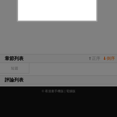
章節列表
正序
倒序
短篇
評論列表
© 看漫畫手機版 |
電腦版