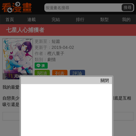
首頁
連載
完結
排行
類型
我的
七星人心捕獲者
更新至：
短篇
更新于：
2019-04-02
作者：
樫八重子
類別：
劇情
閱讀
列表
評論
完結
關閉
我的最愛：
自戀美少女的超強自尊,遭受到了超絕美少年的碾壓？兩人到底是互相
吸引還是該排除異己呢！
更多