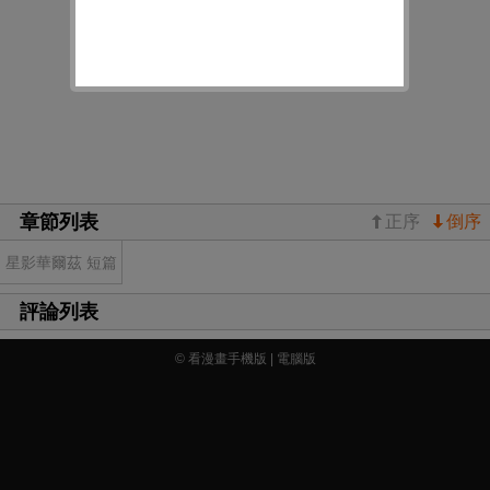
章節列表
正序
倒序
星影華爾茲 短篇
評論列表
© 看漫畫手機版 |
電腦版