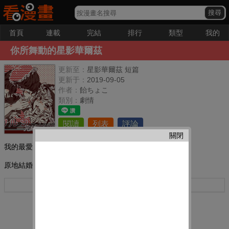
首頁
連載
完結
排行
類型
我的
你所舞動的星影華爾茲
更新至：
星影華爾茲 短篇
更新于：
2019-09-05
作者：
飴ちょこ
類別：
劇情
閱讀
列表
評論
完結
關閉
我的最愛：
原地結婚,請。
更多