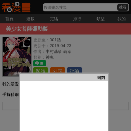
首頁
連載
完結
排行
類型
我的
美少女菩薩彌勒醬
更新至：
001話
更新于：
2019-04-23
作者：
中村基/針義孝
類別：
神鬼
閱讀
列表
評論
連載
關閉
我的最愛：
手持精鋼博伊刀,大慈大悲渡世人。
更多