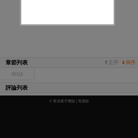
章節列表
正序
倒序
001話
評論列表
© 看漫畫手機版 |
電腦版