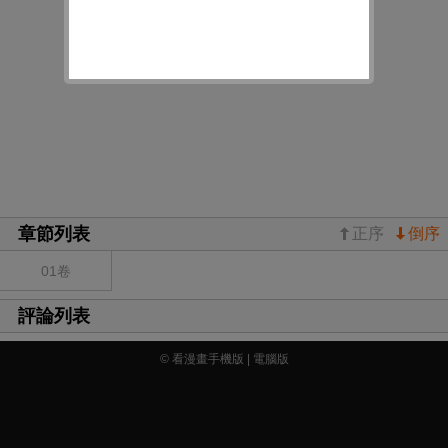
然后就被親了…
章節列表
正序
倒序
01卷
評論列表
© 看漫畫手機版 |
電腦版