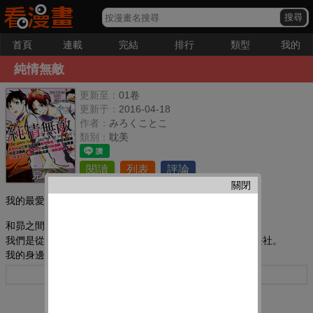
首頁
連載
完結
排行
類型
我的
純情無敵
更新至：
01卷
更新于：
2016-04-18
作者：
みろくことこ
類別：
耽美
閱讀
列表
評論
完結
關閉
我的最愛：
和昴之間的關係大概是,孽緣。
我們是從小學就認識的青梅竹馬,現在則一起參加學校的烹飪社。
我的身邊總是理所當然有他的存在──。
從以前開始,昴就不分男女,交往對象一個換過一個。
更多
這可能只是我多管閒事,但總覺得他那樣很危險,無法坐視不管。
雖然我擔心著他,卻出乎意料地被他告白「我喜歡紺」。