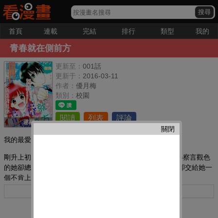
首頁
連載
完結
排行
類型
我的
青春就在側前方
更新至：
001話
更新于：
2016-03-11
作者：
優月梅
類別：
校園
閱讀
列表
評論
連載
關閉
我的最愛：
剛升上初中的安城光決心要度過一個閃亮的青春,然而不懂得察言觀色
的她卻總是事與愿違,在班里交不到朋友。這個時候,班主任卻交給她一
個不肯上學的問題學生,叫他們兩個嘗試做朋友……
更多