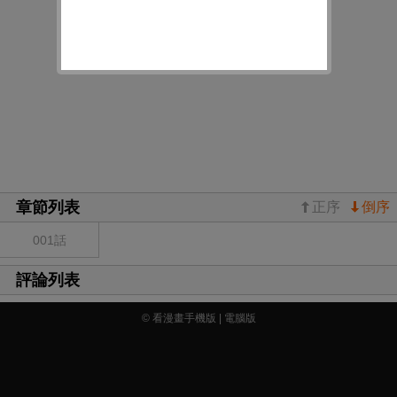
章節列表
正序
倒序
001話
評論列表
© 看漫畫手機版 |
電腦版