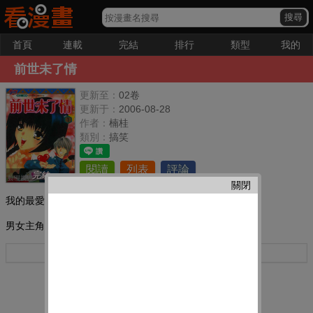
首頁
連載
完結
排行
類型
我的
前世未了情
更新至：
02卷
更新于：
2006-08-28
作者：
楠桂
類別：
搞笑
閱讀
列表
評論
完結
關閉
我的最愛：
男女主角因為前世的情緣今生再度相聚。
更多