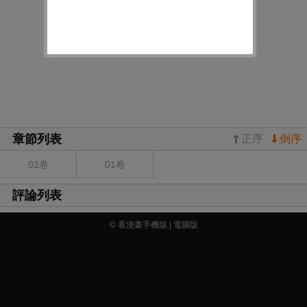
章節列表
正序
倒序
02卷
01卷
評論列表
© 看漫畫手機版 |
電腦版