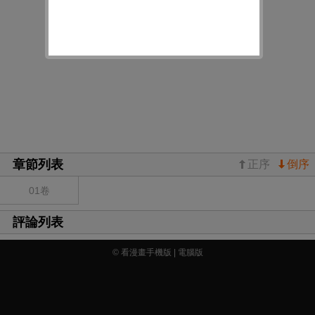
章節列表
正序
倒序
01卷
評論列表
© 看漫畫手機版 |
電腦版