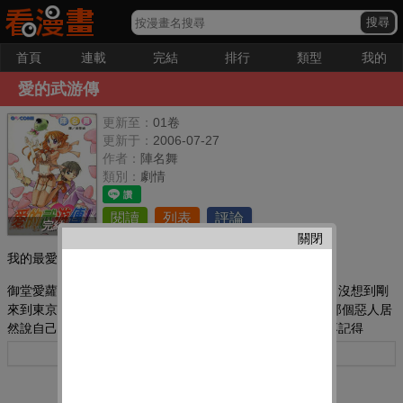
首頁
連載
完結
排行
類型
我的
愛的武游傳
更新至：
01卷
更新于：
2006-07-27
作者：
陣名舞
類別：
劇情
閱讀
列表
評論
完結
關閉
我的最愛：
御堂愛蘿為了十年前和初戀情人——阿一的約定,登錄東京。沒想到剛
來到東京,便受到一個惡人的捉弄。最令愛蘿受到打擊的是,那個惡人居
然說自己就是阿一！而當初對愛蘿說過的話,他竟然已完全不記得
了！！……
更多