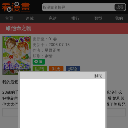
首頁
連載
完結
排行
類型
我的
維他命之吻
更新至：
01卷
更新于：
2006-07-15
作者：
星野正美
類別：
劇情
閱讀
列表
評論
完結
關閉
我的最愛：
23歲的千秋是個人人稱羨的主婦,有個菁英分子老公,生活美滿,沒什么
好挑剔的,但卻時常覺得心靈空虛。在一次網球俱樂部的活動后,她和其
他太太們來到了一家專提供蔬菜料理的餐廳Pomme用餐,認識了美形兄
弟圭佑和裕介,也意外地改變了她往后的人生…!
更多