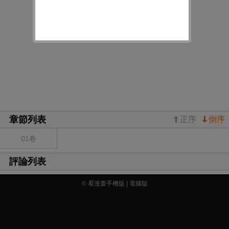
章節列表
正序
倒序
01卷
評論列表
© 看漫畫手機版 |
電腦版