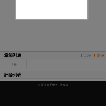
咯~
章節列表
正序
倒序
01卷
評論列表
© 看漫畫手機版 |
電腦版