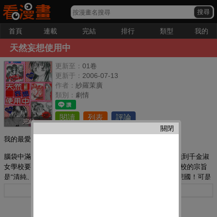
首頁
連載
完結
排行
類型
我的
天然妄想使用中
更新至：
01卷
更新于：
2006-07-13
作者：
紗羅茉廣
類別：
劇情
閱讀
列表
評論
完結
關閉
我的最愛：
腦袋中滿是黃色思想的野獸派男子高中學生會長宮原圭一,跑到千金淑
女學校要求舉辦聯合校慶。這所有名又有悠久歷史的女子學校的宗旨
是“清純、端莊、美麗、人比花嬌...”這里是男人的憧憬與理想國！可是
現實并不是如此,當他一進入學校,卻被飛來的人球給嚇個半死！緊接著
更多
又被打的滿頭是包！而且兇手就是女校的學生會長富永千穗琉！這下
子,以H為目的、總是想著色迷迷的事情的他似乎離達成目標遙遙無期