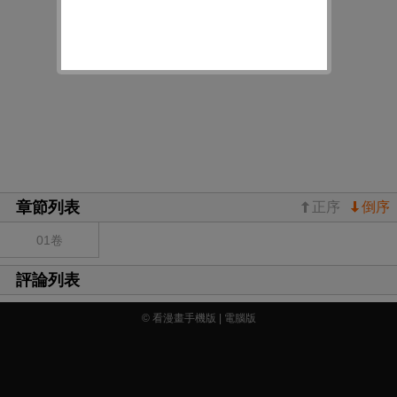
不過,武志就是無法拋下瑛太不管。
某一天,瑛太突然說出自己可能是同性戀,還跟網友外出搞曖昧;
讓武志的心情很複雜、很不是滋味。
這樣的一份感情究竟是什么…!?
章節列表
正序
倒序
01卷
評論列表
© 看漫畫手機版 |
電腦版