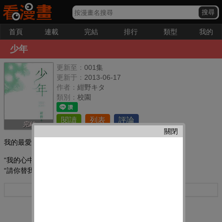
首頁
連載
完結
排行
類型
我的
少年
更新至：
001集
更新于：
2013-06-17
作者：
紺野キタ
類別：
校園
閱讀
列表
評論
完結
關閉
我的最愛：
“我的心中住著一位少年,他愛上了你……”
“請你替我拒絕他。”
更多