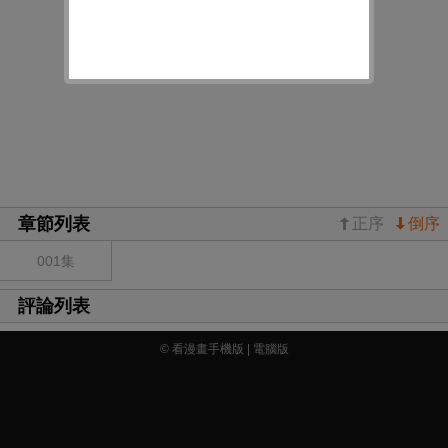
章節列表
正序
倒序
001集
評論列表
© 看漫畫手機版 |
電腦版