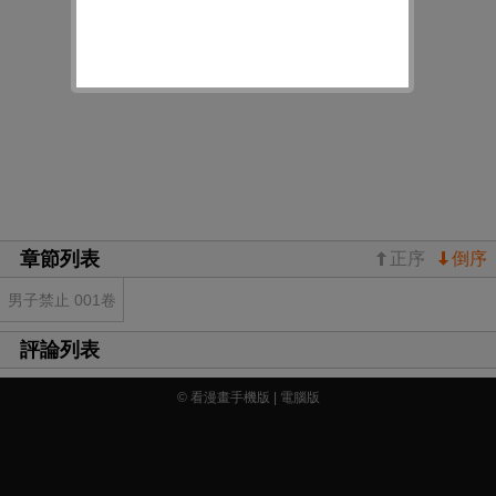
章節列表
正序
倒序
男子禁止 001卷
評論列表
© 看漫畫手機版 |
電腦版