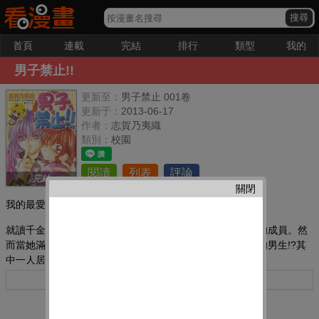
首頁
連載
完結
排行
類型
我的
男子禁止!!
更新至：
男子禁止 001卷
更新于：
2013-06-17
作者：
志賀乃夷織
類別：
校園
閱讀
列表
評論
完結
關閉
我的最愛：
就讀千金學校白鷺學園的真緒,當上向往已久的「白鷺會」的成員。然
而當她滿心期待打開學生會大門時,赫然驚見三個正在更衣的男生!?其
中一人居然還是她祟拜的桐生千圣學長!??
更多