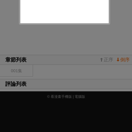
章節列表
正序
倒序
001集
評論列表
© 看漫畫手機版 |
電腦版