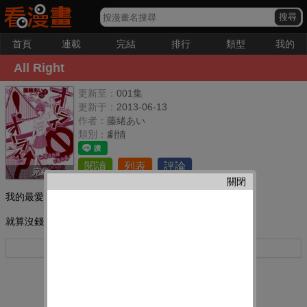
首頁
連載
完結
排行
類型
我的
All Right
更新至：
001集
更新于：
2013-06-13
作者：
藤緒あい
類別：
劇情
閱讀
列表
評論
完結
關閉
我的最愛：
就算沒錢只要有愛就一切都OK！？！？
更多